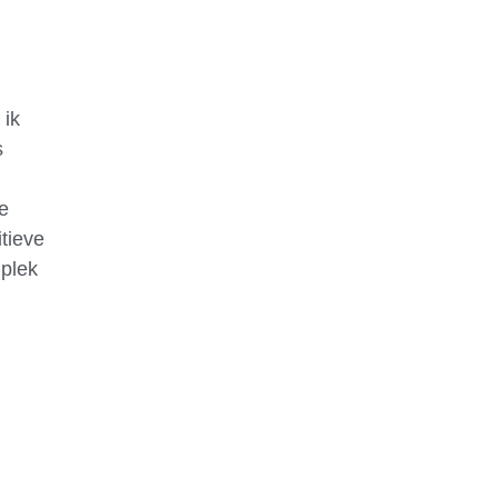
 ik
s
e
tieve
 plek