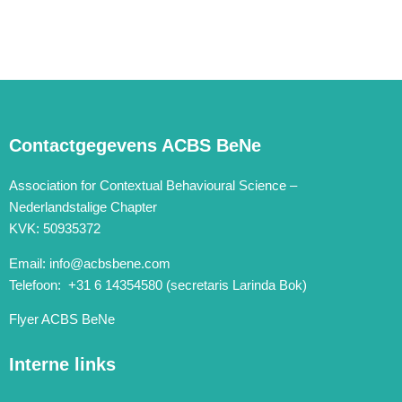
Transactions > Transaction ID
Lidmaatschap internationaal vervaldatum
*
Je kan dit terugvinden bij Membership
Contactgegevens ACBS BeNe
Transactions > Received + 1 jaar
Association for Contextual Behavioural Science –
Persoonlijke informatie
Nederlandstalige Chapter
KVK: 50935372
Achternaam
*
Email:
info@acbsbene.com
Telefoon: +31 6 14354580 (secretaris Larinda Bok)
Voornaam
Flyer ACBS BeNe
*
Interne links
E-mailadres
*