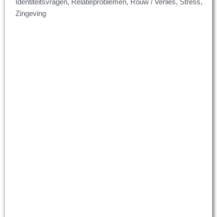
Identiteitsvragen, Relatieproblemen, Rouw / Verlies, Stress,
Zingeving