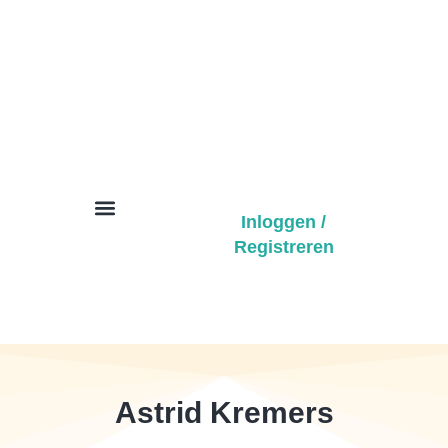
Inloggen /
Registreren
ACBS BeNe
Over CBS en ACT
Zoek een Professional
Astrid Kremers