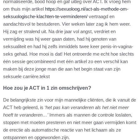
normaliseerde, bood hoop en gaf uitleg over ACT. Ik vroeg hem
om thuis mijn artikel
https://sexuoloog.nl/act-als-methode-om-
seksuologische-klachten-te-verminderen/
vertraagd en
aandachtsvol te bestuderen. Vier weken later zag ik hem weer.
Hij zag er stralend uit. Na drie jaar vol angst, verdriet en
vermijding was hij weer gaan daten, had hij genoten van
seksualiteit en had hij zelfs inmiddels twee keer penis-in-vagina-
seks gehad. Hoe mooi is dat! Het ontroerde me echt hoe slechts
één sessie gecombineerd met één artikel zo een verschil kan
maken bij deze jonge man die aan het begin staat van zijn
seksuele carrière.tekst
Hoe zou je ACT in 1 zin omschrijven?
De belangrijkste zin voor mijn mannelijke cliënten, die ik vanuit de
ACT heb geleerd, is ‘
het pas kan veranderen als het niet meer
hoeft te veranderen…’
Immers als mannen de controle loslaten,
stoppen met moeten presteren en niet meer gaan vermijden komt
de erectie als automatische reactie van het lichaam als ze
ontspannen en opgewonden zijn.