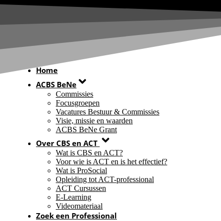
Skip
to
content
Home
ACBS BeNe
Commissies
Focusgroepen
Vacatures Bestuur & Commissies
Visie, missie en waarden
ACBS BeNe Grant
Over CBS en ACT
Wat is CBS en ACT?
Voor wie is ACT en is het effectief?
Wat is ProSocial
Opleiding tot ACT-professional
ACT Cursussen
E-Learning
Videomateriaal
Zoek een Professional