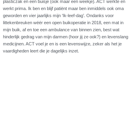
plasticzak en een buisje (ook maar een weekje). ACT werkte en
werkt prima. Ik ben en blijf patiënt maar ben inmiddels ook oma
geworden en vier jaarlijks mijn ‘Ik-leef-dag’. Ondanks voor
littekenbreuken wéér een open buikoperatie in 2018, een mat in
mijn buik, af en toe een ambulance van binnen zien, best wat
hinderlijk gedrag van mijn darmen (hoor jij ze ook?) en levenslang
medicijnen. ACT voel je en is een levenswijze, zeker als het je
vaardigheden leert die je dagelijks inzet.