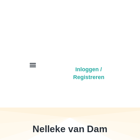
Inloggen /
Registreren
ACBS BeNe
Over CBS en ACT
Zoek een Professional
Nelleke van Dam