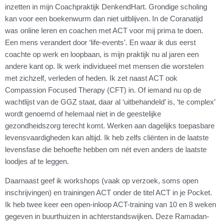
inzetten in mijn Coachpraktijk DenkendHart. Grondige scholing
kan voor een boekenwurm dan niet uitblijven. In de Coranatijd
was online leren en coachen met ACT voor mij prima te doen.
Een mens verandert door ‘life-events’. En waar ik dus eerst
coachte op werk en loopbaan, is mijn praktijk nu al jaren een
andere kant op. Ik werk individueel met mensen die worstelen
met zichzelf, verleden of heden. Ik zet naast ACT ook
Compassion Focused Therapy (CFT) in. Of iemand nu op de
wachtlijst van de GGZ staat, daar al ‘uitbehandeld’ is, ‘te complex’
wordt genoemd of helemaal niet in de geestelijke
gezondheidszorg terecht komt. Werken aan dagelijks toepasbare
levensvaardigheden kan altijd. Ik heb zelfs cliënten in de laatste
levensfase die behoefte hebben om nét even anders de laatste
loodjes af te leggen.
Daarnaast geef ik workshops (vaak op verzoek, soms open
inschrijvingen) en trainingen ACT onder de titel ACT in je Pocket.
Ik heb twee keer een open-inloop ACT-training van 10 en 8 weken
gegeven in buurthuizen in achterstandswijken. Deze Ramadan-