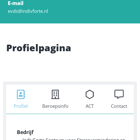
E-mail
evds@indivforte.nl
Profielpagina
Profiel
Beroepsinfo
ACT
Contact
Bedrijf