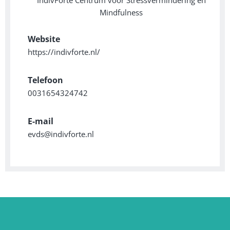
IndivForte Centrum voor Stressvermindering en
Mindfulness
Website
https://indivforte.nl/
Telefoon
0031654324742
E-mail
evds@indivforte.nl